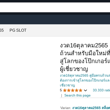
65
PG SLOT
งวด16ตุลาคม2565 ค
ถ้วนสำหรับมือใหม่ที
สู่โลกของโป๊กเกอร
ผู้เชี่ยวชาญ
งวด16ตุลาคม2565 คู่มือครบถ้วนสำ
ต้องการเข้าสู่โลกของโป๊กเกอร์แล
เชี่ยวชาญ
5
33.333 rat
|
Search this page
Varian:
งวด16ตุลาคม2565
สล็อ