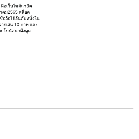
คือเว็บไซต์สาธิต
ลาคม2565 สล็อต
ื่อถือได้อันดับหนึ่งใน
ฝากเงิน 10 บาท และ
วยโบนัสน่าดึงดูด