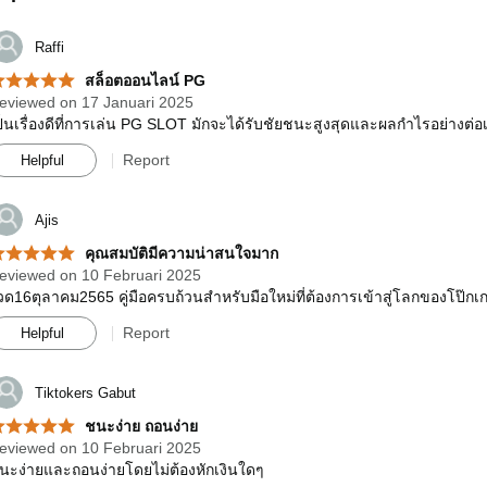
Raffi
สล็อตออนไลน์ PG
eviewed on 17 Januari 2025
ป็นเรื่องดีที่การเล่น PG SLOT มักจะได้รับชัยชนะสูงสุดและผลกำไรอย่างต่อเ
Report
Helpful
Ajis
คุณสมบัติมีความน่าสนใจมาก
eviewed on 10 Februari 2025
วด16ตุลาคม2565 คู่มือครบถ้วนสำหรับมือใหม่ที่ต้องการเข้าสู่โลกของโป๊กเ
Report
Helpful
Tiktokers Gabut
ชนะง่าย ถอนง่าย
eviewed on 10 Februari 2025
นะง่ายและถอนง่ายโดยไม่ต้องหักเงินใดๆ