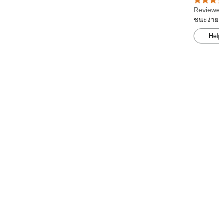
Reviewe
ชนะง่าย
Hel