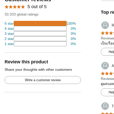
5 out of 5
Top r
33.333 global ratings
5 star
100%
R
4 star
0%
3 star
0%
Reviewe
2 star
0%
เป็นเรื่
1 star
0%
Hel
Review this product
A
Share your thoughts with other customers
Reviewe
Write a customer review
ดูผลบอลย
Hel
T