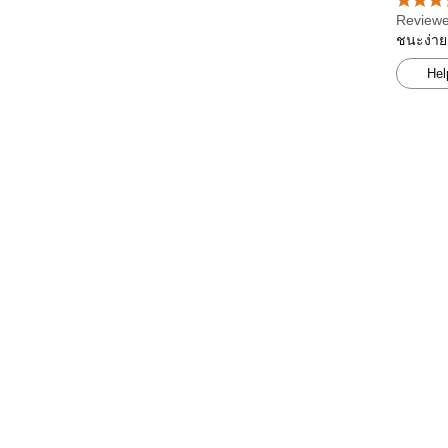
Reviewe
ชนะง่าย
Hel