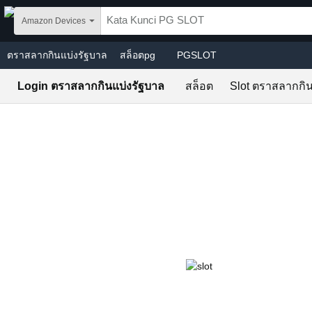
Skip to main content
Amazon Devices
ตราสลากกินแบ่งรัฐบาล
สล็อตpg
PGSLOT
Login ตราสลากกินแบ่งรัฐบาล
สล็อต
Slot ตราสลากกิน