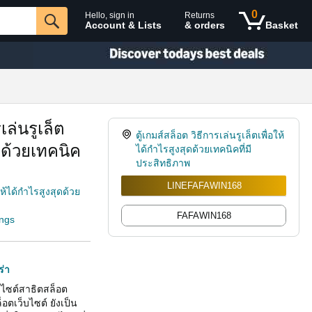
0
Hello, sign in
Returns
Account & Lists
& orders
Basket
เล่นรูเล็ต
ตู้เกมส์สล็อต วิธีการเล่นรูเล็ตเพื่อให้
ุดด้วยเทคนิค
ได้กำไรสูงสุดด้วยเทคนิคที่มี
ประสิทธิภาพ
LINEFAFAWIN168
อให้ได้กำไรสูงสุดด้วย
FAFAWIN168
ings
่า
็บไซต์สาธิตสล็อต
อตเว็บไซต์ ยังเป็น