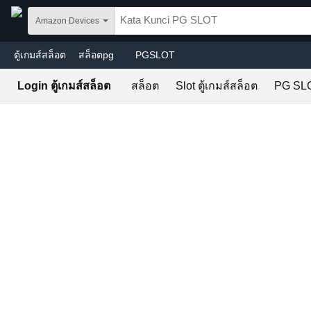
Skip to main content
Amazon Devices
ตู้เกมส์สล็อต
สล็อตpg
PGSLOT
Login ตู้เกมส์สล็อต
สล็อต
Slot ตู้เกมส์สล็อต
PG SL