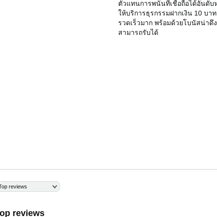
ตัวแทนการพนันที่เชื่อถือได้อันดับ
ให้บริการธุรกรรมฝากเงิน 10 บาท
รวดเร็วมาก พร้อมด้วยโบนัสน่าดึง
สามารถรับได้
Top reviews
op reviews