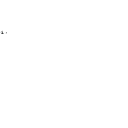
นื่อง