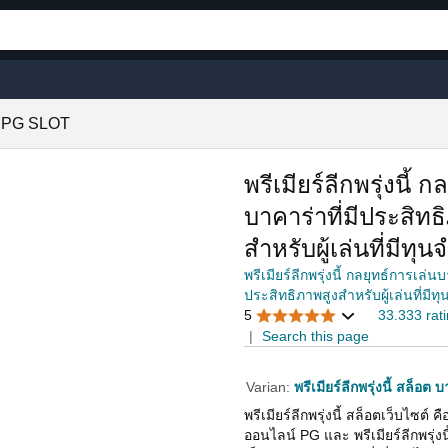
PG SLOT
พรีเมียร์ลีกพรุ่งนี้ 
บาคาร่าที่มีประสิทธ
สำหรับผู้เล่นที่มีทุน
พรีเมียร์ลีกพรุ่งนี้ กลยุทธ์การเล่นบ
ประสิทธิภาพสูงสำหรับผู้เล่นที่มีทุ
5
33.333 rat
|
Search this page
Varian:
พรีเมียร์ลีกพรุ่งนี้
สล็อต
บ
พรีเมียร์ลีกพรุ่งนี้ สล็อตเว็บไซต์ 
ออนไลน์ PG และ พรีเมียร์ลีกพรุ่งนี