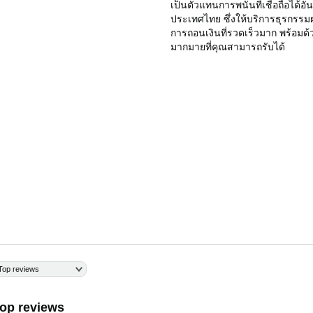
เป็นตัวแทนการพนันที่เชื่อถือได้อั
ประเทศไทย ซึ่งให้บริการธุรกรรม
การถอนเงินที่รวดเร็วมาก พร้อมด้
มากมายที่คุณสามารถรับได้
Top reviews
op reviews