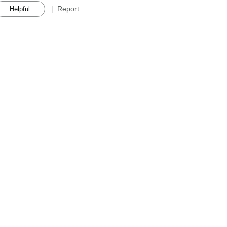
Report
Helpful