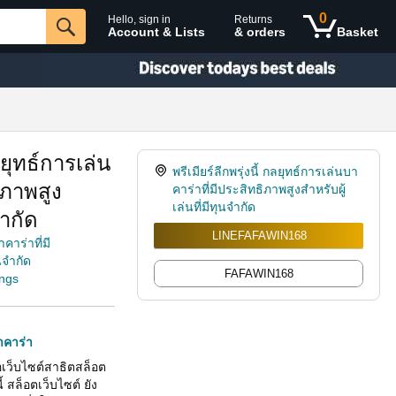
0
Hello, sign in
Returns
Account & Lists
& orders
Basket
กลยุทธ์การเล่น
พรีเมียร์ลีกพรุ่งนี้ กลยุทธ์การเล่นบา
ิภาพสูง
คาร่าที่มีประสิทธิภาพสูงสำหรับผู้
เล่นที่มีทุนจำกัด
จำกัด
LINEFAFAWIN168
าคาร่าที่มี
นจำกัด
FAFAWIN168
ings
าคาร่า
คือเว็บไซต์สาธิตสล็อต
้ สล็อตเว็บไซต์ ยัง