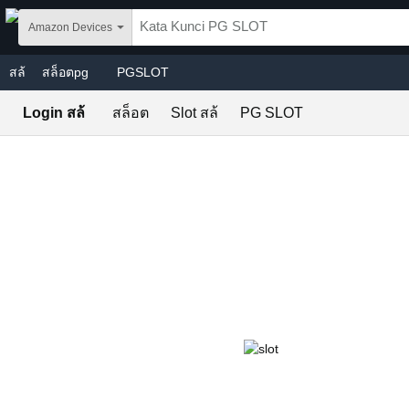
Skip to main content
Amazon Devices
สล้
สล็อตpg
PGSLOT
Login สล้
สล็อต
Slot สล้
PG SLOT