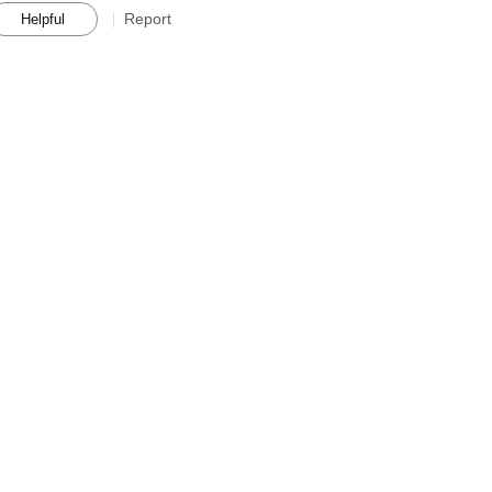
Report
Helpful