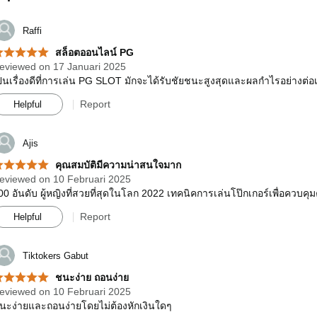
Raffi
สล็อตออนไลน์ PG
eviewed on 17 Januari 2025
ป็นเรื่องดีที่การเล่น PG SLOT มักจะได้รับชัยชนะสูงสุดและผลกำไรอย่างต่อเ
Report
Helpful
Ajis
คุณสมบัติมีความน่าสนใจมาก
eviewed on 10 Februari 2025
00 อันดับ ผู้หญิงที่สวยที่สุดในโลก 2022 เทคนิคการเล่นโป๊กเกอร์เพื่อควบคุมค
Report
Helpful
Tiktokers Gabut
ชนะง่าย ถอนง่าย
eviewed on 10 Februari 2025
นะง่ายและถอนง่ายโดยไม่ต้องหักเงินใดๆ