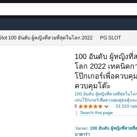
Slot 100 อันดับ ผู้หญิงที่สวยที่สุดในโลก 2022
PG SLOT
100 อันดับ ผู้หญิงที่
โลก 2022 เทคนิคกา
โป๊กเกอร์เพื่อควบคุมค
ควบคุมโต๊ะ
100 อันดับ ผู้หญิงที่สวยที่สุดใน
เล่นโป๊กเกอร์เพื่อควบคุมคู่ต่อสู้แ
5
33.333 rat
|
Search this page
Varian:
100 อันดับ ผู้หญิงที่สวยท
บาคาร่า