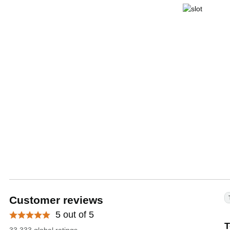
Customer reviews
5 out of 5
T