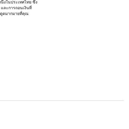
หนึ่งในประเทศไทย ซึ่ง
 และการถอนเงินที่
ดูดมากมายที่คุณ