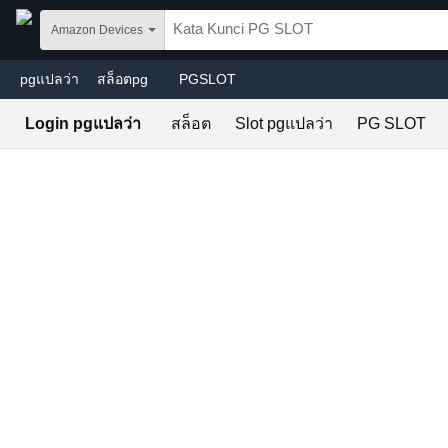
Skip to main content
Amazon Devices
pgแปลว่า
สล็อตpg
PGSLOT
Login pgแปลว่า
สล็อต
Slot pgแปลว่า
PG SLOT