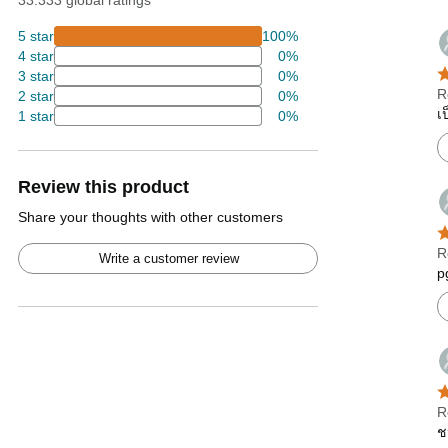
33.333 global ratings
5 star
100%
4 star
0%
3 star
0%
R
2 star
0%
เ
1 star
0%
Review this product
Share your thoughts with other customers
R
Write a customer review
p
R
ช