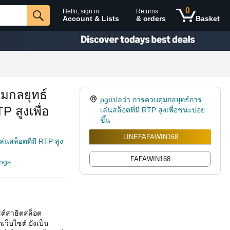
0
Hello, sign in
Returns
Account & Lists
& orders
Basket
มกลยุทธ์
pgแปลว่า การควบคุมกลยุทธ์การ
P สูงเพื่อ
เล่นสล็อตที่มี RTP สูงเพื่อชนะบ่อย
ขึ้น
LINEFAFAWIN168
นสล็อตที่มี RTP สูง
FAFAWIN168
ings
ซต์สาธิตสล็อต
ว็บไซต์ ยังเป็น