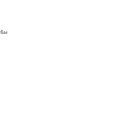
นื่อง