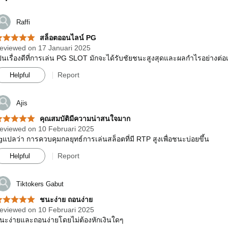
Raffi
สล็อตออนไลน์ PG
eviewed on 17 Januari 2025
ป็นเรื่องดีที่การเล่น PG SLOT มักจะได้รับชัยชนะสูงสุดและผลกำไรอย่างต่อเ
Report
Helpful
Ajis
คุณสมบัติมีความน่าสนใจมาก
eviewed on 10 Februari 2025
gแปลว่า การควบคุมกลยุทธ์การเล่นสล็อตที่มี RTP สูงเพื่อชนะบ่อยขึ้น
Report
Helpful
Tiktokers Gabut
ชนะง่าย ถอนง่าย
eviewed on 10 Februari 2025
นะง่ายและถอนง่ายโดยไม่ต้องหักเงินใดๆ