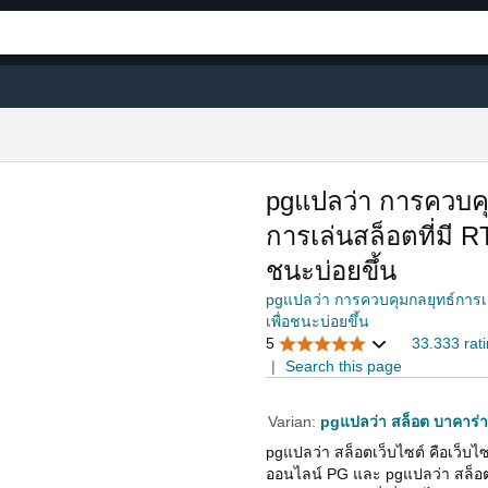
pgแปลว่า การควบคุ
การเล่นสล็อตที่มี RT
ชนะบ่อยขึ้น
pgแปลว่า การควบคุมกลยุทธ์การเล่
เพื่อชนะบ่อยขึ้น
5
33.333 rat
|
Search this page
Varian:
pgแปลว่า
สล็อต
บาคาร่า
pgแปลว่า สล็อตเว็บไซต์ คือเว็บไ
ออนไลน์ PG และ pgแปลว่า สล็อตเ