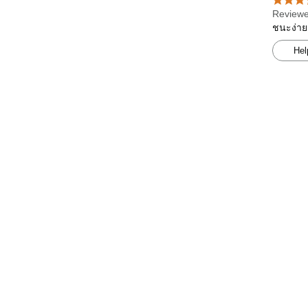
Reviewe
ชนะง่าย
Hel