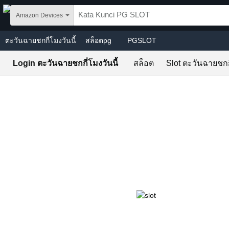
Skip to main content
Amazon Devices
ตะวันฉายชกกี่โมงวันนี้
สล็อตpg
PGSLOT
Login ตะวันฉายชกกี่โมงวันนี้
สล็อต
Slot ตะวันฉายชกกี