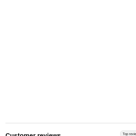
Customer reviews
Top revi