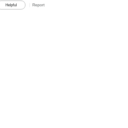
Report
Helpful