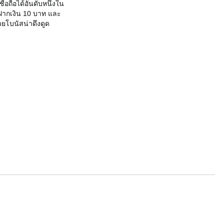
ื่อถือได้อันดับหนึ่งใน
ฝากเงิน 10 บาท และ
วยโบนัสน่าดึงดูด