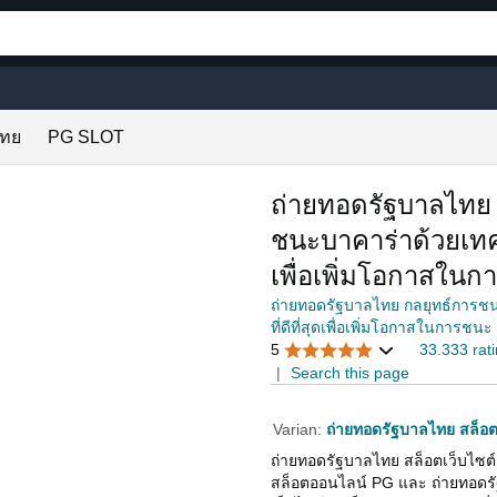
ไทย
PG SLOT
ถ่ายทอดรัฐบาลไทย 
ชนะบาคาร่าด้วยเทคนิ
เพื่อเพิ่มโอกาสใน
ถ่ายทอดรัฐบาลไทย กลยุทธ์การช
ที่ดีที่สุดเพื่อเพิ่มโอกาสในการชนะ
5
33.333 rat
|
Search this page
Varian:
ถ่ายทอดรัฐบาลไทย
สล็อ
ถ่ายทอดรัฐบาลไทย สล็อตเว็บไซต์ 
สล็อตออนไลน์ PG และ ถ่ายทอดร