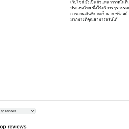
เว็บไซต์ ยังเป็นตัวแทนการพนันที่เช
ประเทศไทย ซึ่งให้บริการธุรกรรม
การถอนเงินที่รวดเร็วมาก พร้อมด้
มากมายที่คุณสามารถรับได้
Top reviews
op reviews