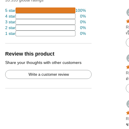
33.333 global ratings
5 star
100%
4 star
0%
3 star
0%
R
2 star
0%
เ
1 star
0%
Review this product
Share your thoughts with other customers
R
Write a customer review
ถ
R
ช