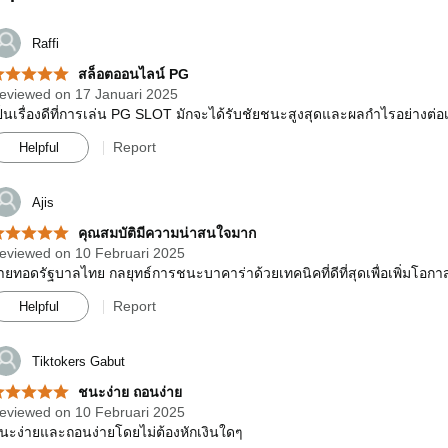
Raffi
สล็อตออนไลน์ PG
eviewed on 17 Januari 2025
ป็นเรื่องดีที่การเล่น PG SLOT มักจะได้รับชัยชนะสูงสุดและผลกำไรอย่างต่อเ
Report
Helpful
Ajis
คุณสมบัติมีความน่าสนใจมาก
eviewed on 10 Februari 2025
่ายทอดรัฐบาลไทย กลยุทธ์การชนะบาคาร่าด้วยเทคนิคที่ดีที่สุดเพื่อเพิ่มโ
Report
Helpful
Tiktokers Gabut
ชนะง่าย ถอนง่าย
eviewed on 10 Februari 2025
นะง่ายและถอนง่ายโดยไม่ต้องหักเงินใดๆ