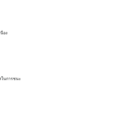
นื่อง
อกาสในการชนะ