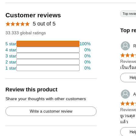
Customer reviews
Top revi
5 out of 5
Top r
33.333 global ratings
5 star
100%
R
4 star
0%
3 star
0%
Reviewe
2 star
0%
เป็นเรื่
1 star
0%
Hel
Review this product
A
Share your thoughts with other customers
Reviewe
Write a customer review
ยูเวนตุส
แล้ว
Hel