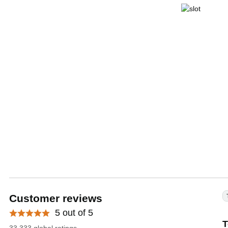
Customer reviews
5 out of 5
T