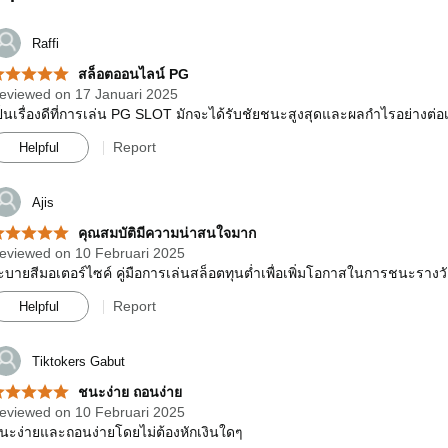
Raffi
สล็อตออนไลน์ PG
eviewed on 17 Januari 2025
ป็นเรื่องดีที่การเล่น PG SLOT มักจะได้รับชัยชนะสูงสุดและผลกำไรอย่างต่อเ
Report
Helpful
Ajis
คุณสมบัติมีความน่าสนใจมาก
eviewed on 10 Februari 2025
ะบายสีมอเตอร์ไซค์ คู่มือการเล่นสล็อตทุนต่ำเพื่อเพิ่มโอกาสในการชนะรางว
Report
Helpful
Tiktokers Gabut
ชนะง่าย ถอนง่าย
eviewed on 10 Februari 2025
นะง่ายและถอนง่ายโดยไม่ต้องหักเงินใดๆ