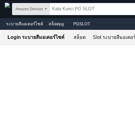
Skip to main content
Amazon Devices
ระบายสีมอเตอร์ไซค์
สล็อตpg
PGSLOT
Login ระบายสีมอเตอร์ไซค์
สล็อต
Slot ระบายสีมอเตอร