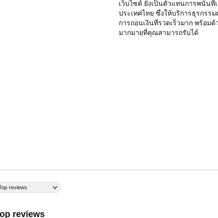
เว็บไซต์ ยังเป็นตัวแทนการพนันที่เช
ประเทศไทย ซึ่งให้บริการธุรกรรม
การถอนเงินที่รวดเร็วมาก พร้อมด้
มากมายที่คุณสามารถรับได้
Top reviews
op reviews