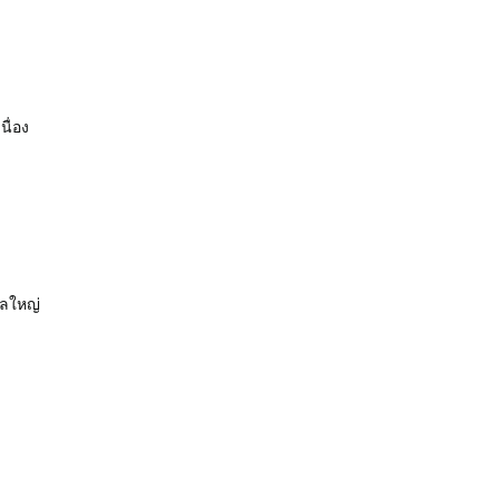
นื่อง
ัลใหญ่