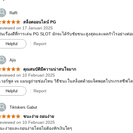
Raffi
สล็อตออนไลน์ PG
eviewed on 17 Januari 2025
ป็นเรื่องดีที่การเล่น PG SLOT มักจะได้รับชัยชนะสูงสุดและผลกำไรอย่างต่อเ
Report
Helpful
Ajis
คุณสมบัติมีความน่าสนใจมาก
eviewed on 10 Februari 2025
ิเวอร์พูล vs แมนยูถ่ายช่องไหน วิธีชนะในสล็อตด้วยแจ็คพอตโปรเกรสซีฟโด
Report
Helpful
Tiktokers Gabut
ชนะง่าย ถอนง่าย
eviewed on 10 Februari 2025
นะง่ายและถอนง่ายโดยไม่ต้องหักเงินใดๆ