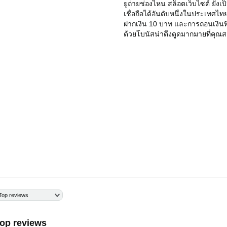
ยูถ่ายช่องไหน สล็อตเว็บไซต์ ยังเ
เชื่อถือได้อันดับหนึ่งในประเทศไทย
ฝากเงิน 10 บาท และการถอนเงินที
ด้วยโบนัสน่าดึงดูดมากมายที่คุณ
Top reviews
op reviews