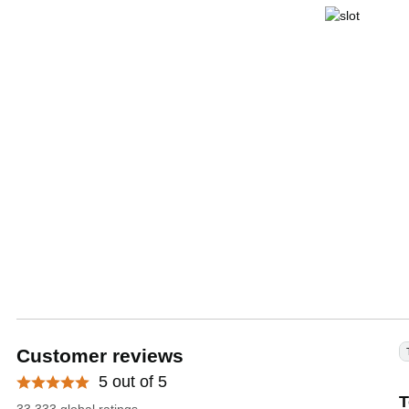
Customer reviews
5 out of 5
T