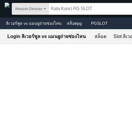
Skip to main content
Amazon Devices
ลิเวอร์พูล vs แมนยูถ่ายช่องไหน
สล็อตpg
PGSLOT
Login ลิเวอร์พูล vs แมนยูถ่ายช่องไหน
สล็อต
Slot ลิเ