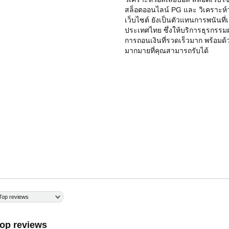
สล็อตออนไลน์ PG และ วิเคราะห์
เว็บไซต์ ยังเป็นตัวแทนการพนันที่เช
ประเทศไทย ซึ่งให้บริการธุรกรรม
การถอนเงินที่รวดเร็วมาก พร้อมด้
มากมายที่คุณสามารถรับได้
Top reviews
op reviews