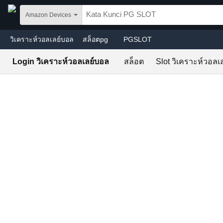
Skip to main content
Amazon Devices
วิเคราะห์วอลเลย์บอล
สล็อตpg
PGSLOT
Login วิเคราะห์วอลเลย์บอล
สล็อต
Slot วิเคราะห์วอลเ