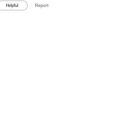
Report
Helpful