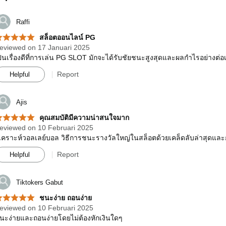
Raffi
สล็อตออนไลน์ PG
eviewed on 17 Januari 2025
ป็นเรื่องดีที่การเล่น PG SLOT มักจะได้รับชัยชนะสูงสุดและผลกำไรอย่างต่อเ
Report
Helpful
Ajis
คุณสมบัติมีความน่าสนใจมาก
eviewed on 10 Februari 2025
ิเคราะห์วอลเลย์บอล วิธีการชนะรางวัลใหญ่ในสล็อตด้วยเคล็ดลับล่าสุดและกล
Report
Helpful
Tiktokers Gabut
ชนะง่าย ถอนง่าย
eviewed on 10 Februari 2025
นะง่ายและถอนง่ายโดยไม่ต้องหักเงินใดๆ