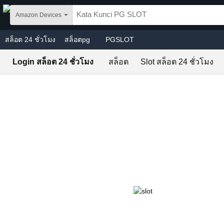
Skip to main content
Amazon Devices
สล็อต 24 ชั่วโมง
สล็อตpg
PGSLOT
Login สล็อต 24 ชั่วโมง
สล็อต
Slot สล็อต 24 ชั่วโมง