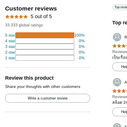
Customer reviews
Top revi
5 out of 5
Top r
33.333 global ratings
5 star
100%
R
4 star
0%
3 star
0%
Reviewe
2 star
0%
เป็นเรื่
1 star
0%
Hel
Review this product
A
Share your thoughts with other customers
Reviewe
Write a customer review
สล็อต 24
Hel