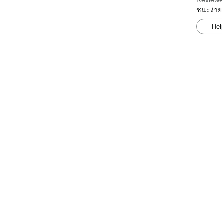
Reviewe
ชนะง่าย
Hel