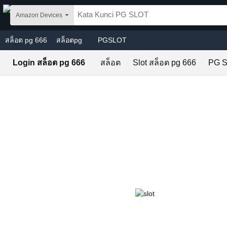
Skip to main content
Amazon Devices
สล็อต pg 666
สล็อตpg
PGSLOT
Login สล็อต pg 666
สล็อต
Slot สล็อต pg 666
PG 