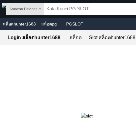
Skip to main content
Amazon Devices
สล็อตhunter1688
สล็อตpg
PGSLOT
Login สล็อตhunter1688
สล็อต
Slot สล็อตhunter1688