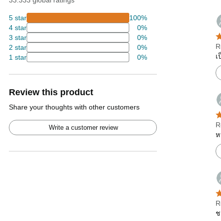
33.333 global ratings
5 star
100%
4 star
0%
3 star
0%
R
2 star
0%
เ
1 star
0%
Review this product
Share your thoughts with other customers
R
Write a customer review
ห
R
ช