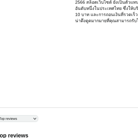
2566 สล็อตเว็บไซต์ ยังเป็นตัวแทนก
อันดับหนึ่งในประเทศไทย ซึ่งให้บ
10 บาท และการถอนเงินที่รวดเร็ว
น่าดึงดูดมากมายที่คุณสามารถรับไ
Top reviews
op reviews