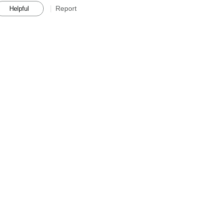
Report
Helpful