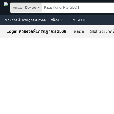
Skip to main content
Amazon Devices
หวยงวดที่1กรกฎาคม 2566
สล็อตpg
PGSLOT
Login หวยงวดที่1กรกฎาคม 2566
สล็อต
Slot หวยงวด