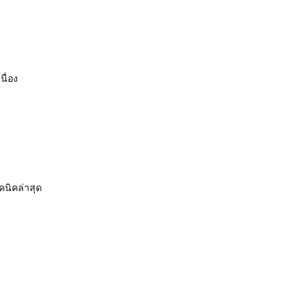
นื่อง
นิคล่าสุด