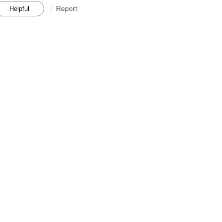
Report
Helpful