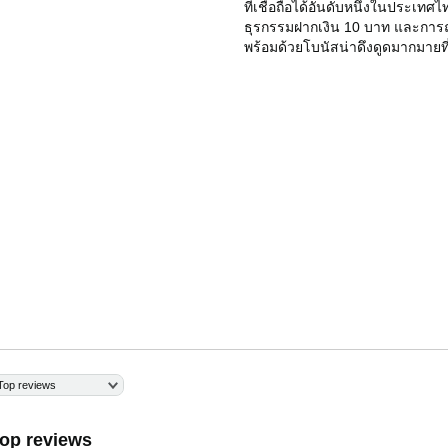
ที่เชื่อถือได้อันดับหนึ่งในประเทศไ
ธุรกรรมฝากเงิน 10 บาท และการถ
พร้อมด้วยโบนัสน่าดึงดูดมากมายท
Top reviews
op reviews