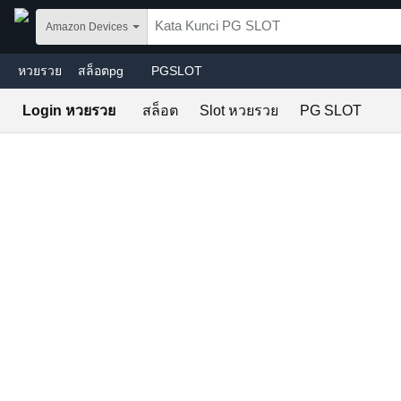
Skip to main content
Amazon Devices
หวยรวย
สล็อตpg
PGSLOT
Login หวยรวย
สล็อต
Slot หวยรวย
PG SLOT