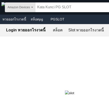
Skip to main content
Amazon Devices
หวยออกไรงวดนี้
สล็อตpg
PGSLOT
Login หวยออกไรงวดนี้
สล็อต
Slot หวยออกไรงวดนี้