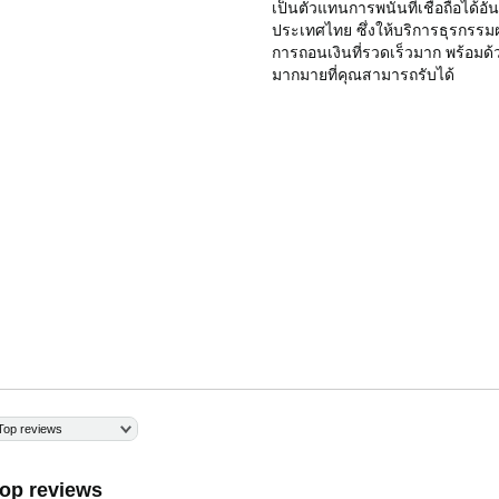
เป็นตัวแทนการพนันที่เชื่อถือได้อั
ประเทศไทย ซึ่งให้บริการธุรกรรม
การถอนเงินที่รวดเร็วมาก พร้อมด้
มากมายที่คุณสามารถรับได้
Top reviews
op reviews