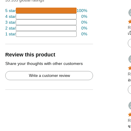
33.333 global ratings
5 star
100%
4 star
0%
3 star
0%
R
2 star
0%
เ
1 star
0%
Review this product
Share your thoughts with other customers
R
Write a customer review
อ
R
ช