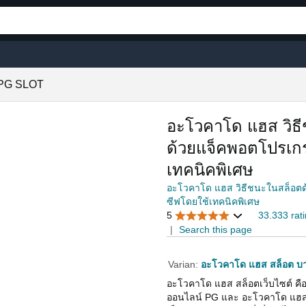
PG SLOT
อะโวคาโด แฮส วิธ
ด้วยแจ็คพอตโปรเก
เทคนิคพิเศษ
อะโวคาโด แฮส วิธีชนะในสล็อต
ซีฟโดยใช้เทคนิคพิเศษ
5
33.333 rat
|
Search this page
Varian:
อะโวคาโด แฮส
สล็อต
บา
อะโวคาโด แฮส สล็อตเว็บไซต์ คือ
ออนไลน์ PG และ อะโวคาโด แฮส ส