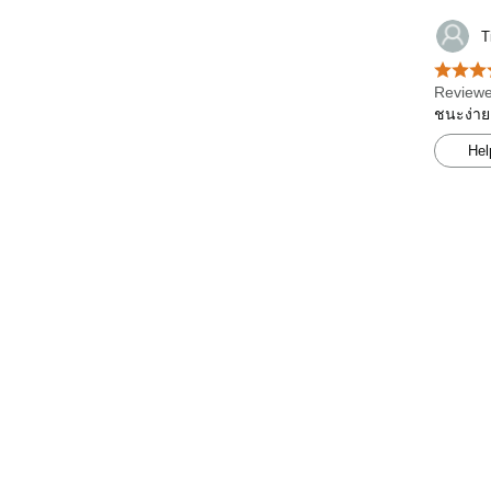
T
Reviewe
ชนะง่าย
Hel