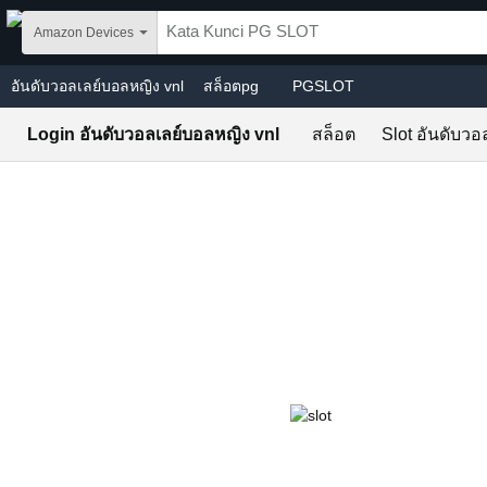
Skip to main content
Amazon Devices
อันดับวอลเลย์บอลหญิง vnl
สล็อตpg
PGSLOT
Login อันดับวอลเลย์บอลหญิง vnl
สล็อต
Slot อันดับวอ