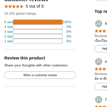
5 out of 5
Top r
33.333 global ratings
5 star
100%
R
4 star
0%
3 star
0%
Reviewe
2 star
0%
เป็นเรื่
1 star
0%
Hel
Review this product
A
Share your thoughts with other customers
Reviewe
Write a customer review
อัล คาลี
Hel
T