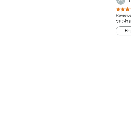
T
Reviewe
ชนะง่าย
Hel