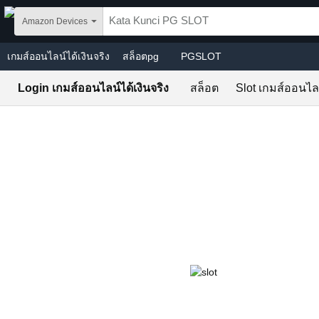
Skip to main content
Amazon Devices
เกมส์ออนไลน์ได้เงินจริง
สล็อตpg
PGSLOT
Login เกมส์ออนไลน์ได้เงินจริง
สล็อต
Slot เกมส์ออนไลน