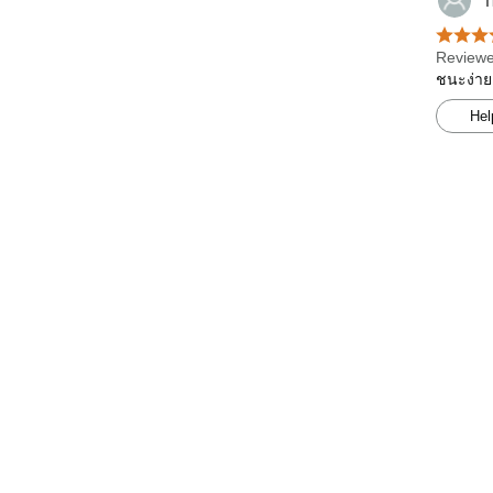
T
Reviewe
ชนะง่าย
Hel