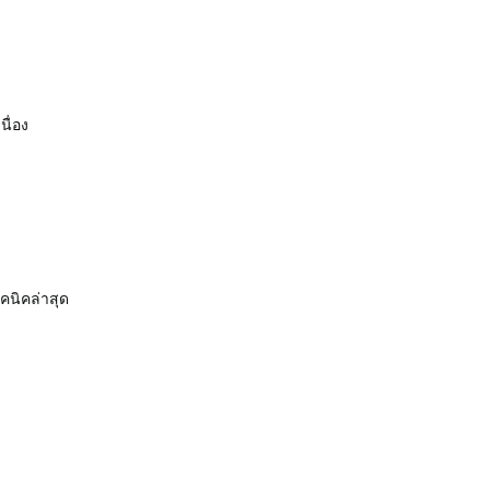
นื่อง
คนิคล่าสุด