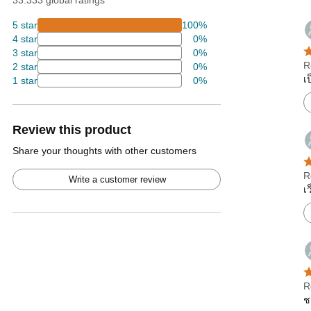
33.333 global ratings
5 star
100%
4 star
0%
3 star
0%
R
2 star
0%
เ
1 star
0%
Review this product
Share your thoughts with other customers
R
Write a customer review
เ
R
ช