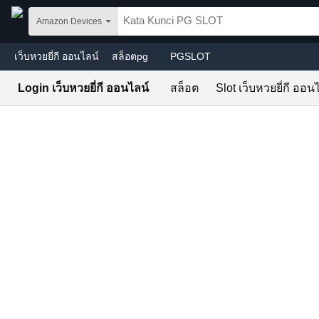
Skip to main content
Amazon Devices
เว็บหวยยี่กี ออนไลน์
สล็อตpg
PGSLOT
Login เว็บหวยยี่กี ออนไลน์
สล็อต
Slot เว็บหวยยี่กี ออน