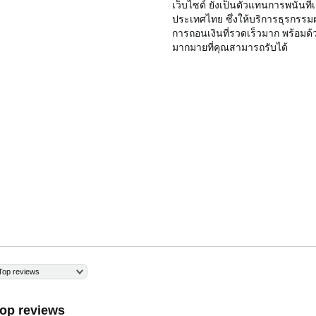
เว็บไซต์ ยังเป็นตัวแทนการพนันที่เช
ประเทศไทย ซึ่งให้บริการธุรกรรม
การถอนเงินที่รวดเร็วมาก พร้อมด้
มากมายที่คุณสามารถรับได้
Top reviews
op reviews