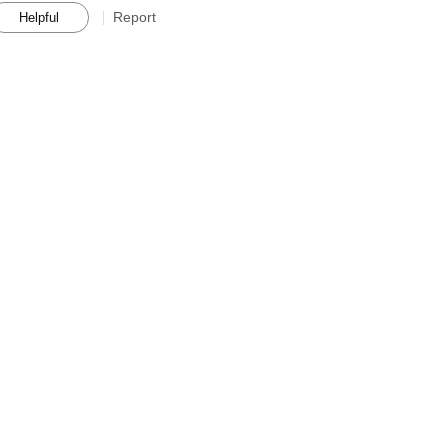
Report
Helpful