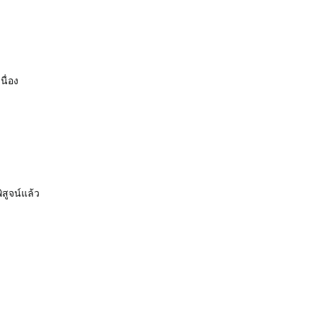
นื่อง
สูจน์แล้ว