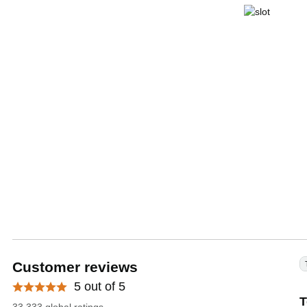
Customer reviews
5 out of 5
T