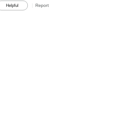
Report
Helpful