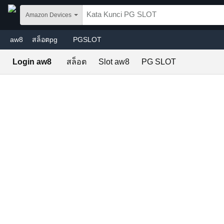
Skip to main content
Amazon Devices
aw8
สล็อตpg
PGSLOT
Login aw8
สล็อต
Slot aw8
PG SLOT