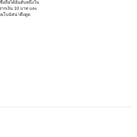
ื่อถือได้อันดับหนึ่งใน
ฝากเงิน 10 บาท และ
วยโบนัสน่าดึงดูด