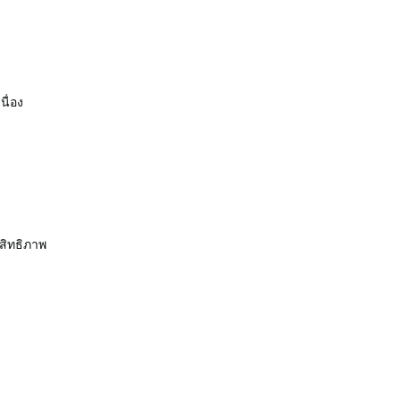
นื่อง
ะสิทธิภาพ