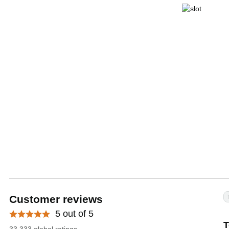
Customer reviews
5 out of 5
T