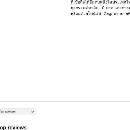
ที่เชื่อถือได้อันดับหนึ่งในประเทศไ
ธุรกรรมฝากเงิน 10 บาท และการถ
พร้อมด้วยโบนัสน่าดึงดูดมากมายท
Top reviews
op reviews