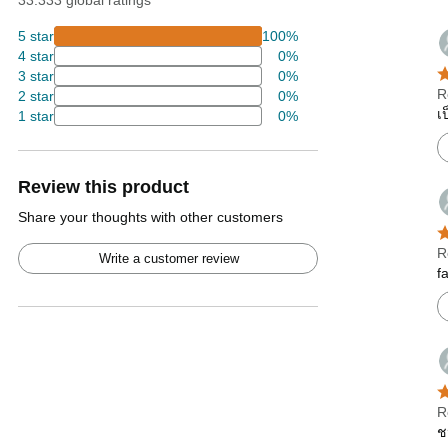
33.333 global ratings
5 star
100%
4 star
0%
3 star
0%
R
2 star
0%
เ
1 star
0%
Review this product
Share your thoughts with other customers
R
Write a customer review
f
R
ช