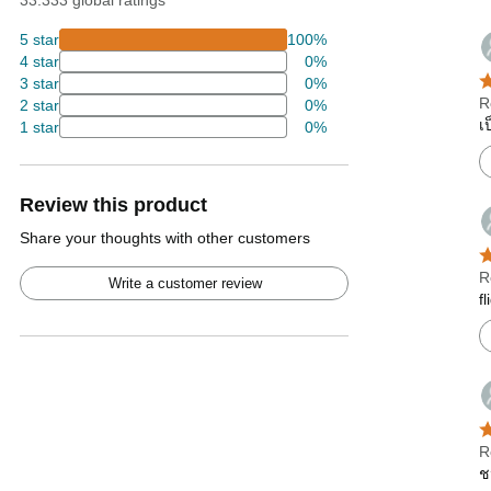
33.333 global ratings
5 star
100%
4 star
0%
3 star
0%
R
2 star
0%
เ
1 star
0%
Review this product
Share your thoughts with other customers
R
Write a customer review
f
R
ช