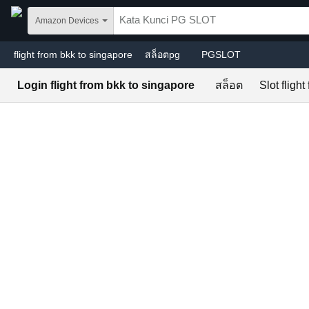
Skip to main content
Amazon Devices
flight from bkk to singapore
สล็อตpg
PGSLOT
Login flight from bkk to singapore
สล็อต
Slot fligh