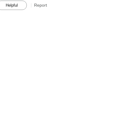
Report
Helpful