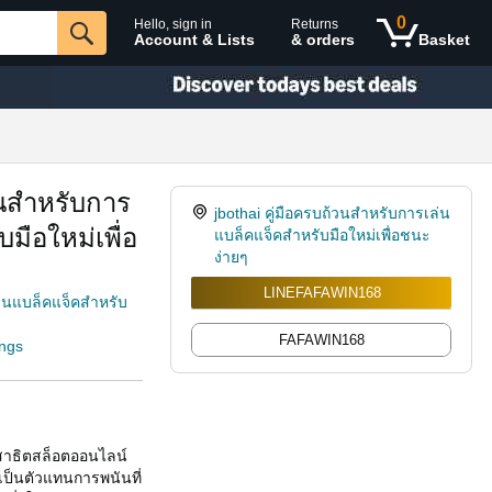
0
Hello, sign in
Returns
Account & Lists
& orders
Basket
้วนสำหรับการ
jbothai คู่มือครบถ้วนสำหรับการเล่น
มือใหม่เพื่อ
แบล็คแจ็คสำหรับมือใหม่เพื่อชนะ
ง่ายๆ
LINEFAFAWIN168
ล่นแบล็คแจ็คสำหรับ
FAFAWIN168
ings
ต์สาธิตสล็อตออนไลน์
งเป็นตัวแทนการพนันที่