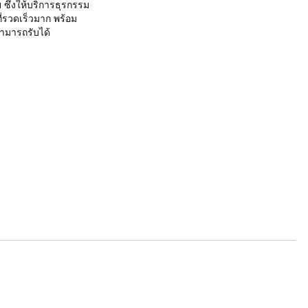
 ซึ่งให้บริการธุรกรรม
่รวดเร็วมาก พร้อม
สามารถรับได้