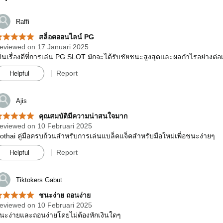
Raffi
สล็อตออนไลน์ PG
eviewed on 17 Januari 2025
ป็นเรื่องดีที่การเล่น PG SLOT มักจะได้รับชัยชนะสูงสุดและผลกำไรอย่างต่อเ
Report
Helpful
Ajis
คุณสมบัติมีความน่าสนใจมาก
eviewed on 10 Februari 2025
bothai คู่มือครบถ้วนสำหรับการเล่นแบล็คแจ็คสำหรับมือใหม่เพื่อชนะง่ายๆ
Report
Helpful
Tiktokers Gabut
ชนะง่าย ถอนง่าย
eviewed on 10 Februari 2025
นะง่ายและถอนง่ายโดยไม่ต้องหักเงินใดๆ