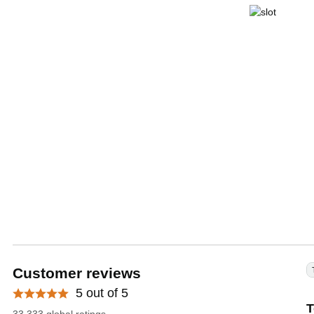
Customer reviews
5 out of 5
T