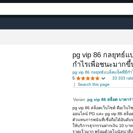
pg vip 86 กลยุทธ์แบล
กำไรเพื่อชนะมากขึ้
pg vip 86 กลยุทธ์แบล็คแจ็คที่มีก
5
33.333 rat
|
Search this page
Varian:
pg vip 86
สล็อต
บาคาร่
pg vip 86 สล็อตเว็บไซต์ คือเว็บไ
ออนไลน์ PG และ pg vip 86 สล็อตเ
ตัวแทนการพนันที่เชื่อถือได้อันดับ
ให้บริการธุรกรรมฝากเงิน 10 บาท
รวดเร็วมาก พร้อมด้วยโบนัสน่าดึง