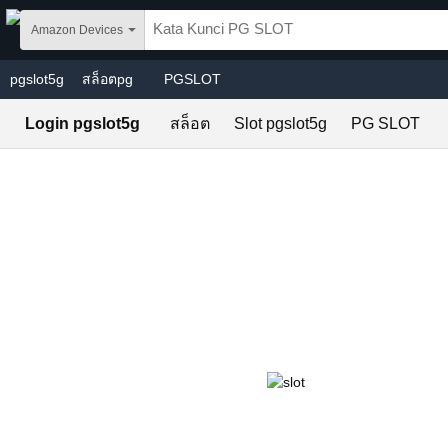
Skip to main content
Amazon Devices
pgslot5g
สล็อตpg
PGSLOT
Login pgslot5g
สล็อต
Slot pgslot5g
PG SLOT