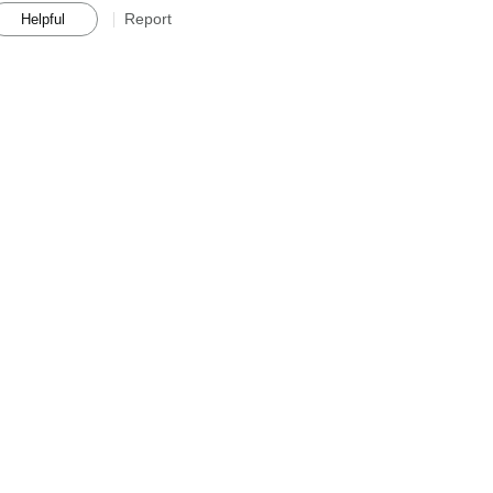
Report
Helpful