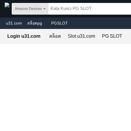
Skip to main content
Amazon Devices
u31.com
สล็อตpg
PGSLOT
Login u31.com
สล็อต
Slot u31.com
PG SLOT