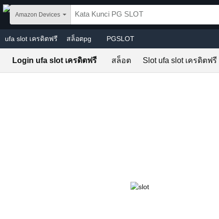
Skip to main content
Amazon Devices
ufa slot เครดิตฟรี
สล็อตpg
PGSLOT
Login ufa slot เครดิตฟรี
สล็อต
Slot ufa slot เครดิตฟรี